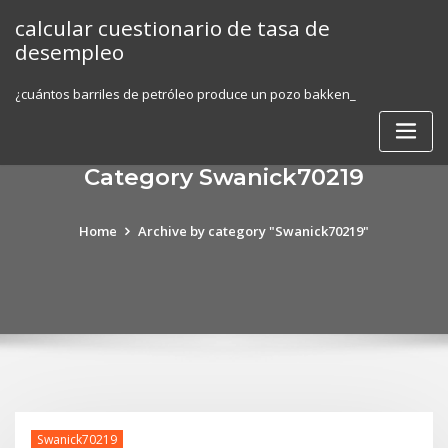
Skip
calcular cuestionario de tasa de
to
desempleo
content
¿cuántos barriles de petróleo produce un pozo bakken_
Category Swanick70219
Home
Archive by category "Swanick70219"
Swanick70219