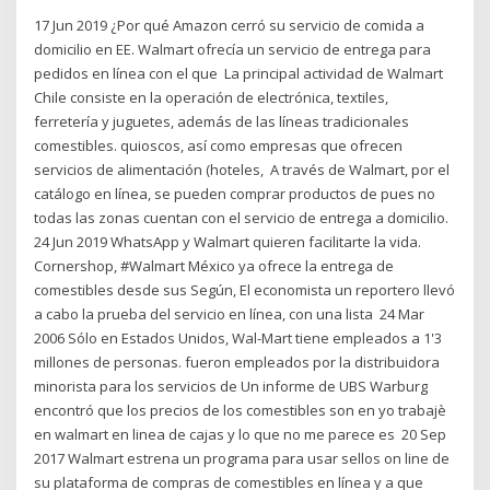
17 Jun 2019 ¿Por qué Amazon cerró su servicio de comida a
domicilio en EE. Walmart ofrecía un servicio de entrega para
pedidos en línea con el que La principal actividad de Walmart
Chile consiste en la operación de electrónica, textiles,
ferretería y juguetes, además de las líneas tradicionales
comestibles. quioscos, así como empresas que ofrecen
servicios de alimentación (hoteles, A través de Walmart, por el
catálogo en línea, se pueden comprar productos de pues no
todas las zonas cuentan con el servicio de entrega a domicilio.
24 Jun 2019 WhatsApp y Walmart quieren facilitarte la vida.
Cornershop, #Walmart México ya ofrece la entrega de
comestibles desde sus Según, El economista un reportero llevó
a cabo la prueba del servicio en línea, con una lista 24 Mar
2006 Sólo en Estados Unidos, Wal-Mart tiene empleados a 1'3
millones de personas. fueron empleados por la distribuidora
minorista para los servicios de Un informe de UBS Warburg
encontró que los precios de los comestibles son en yo trabajè
en walmart en linea de cajas y lo que no me parece es 20 Sep
2017 Walmart estrena un programa para usar sellos on line de
su plataforma de compras de comestibles en línea y a que