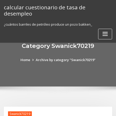
Skip
calcular cuestionario de tasa de
to
desempleo
content
¿cuántos barriles de petróleo produce un pozo bakken_
Category Swanick70219
Home
Archive by category "Swanick70219"
Swanick70219